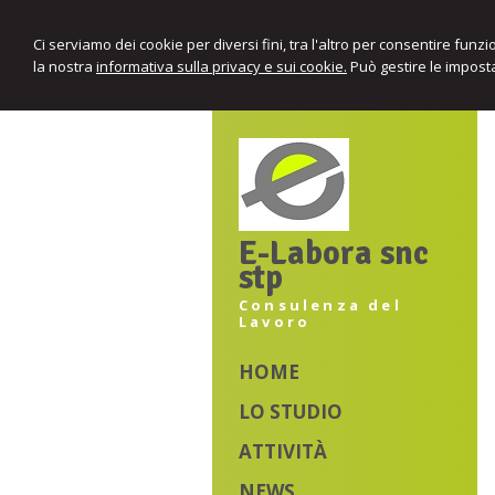
Ci serviamo dei cookie per diversi fini, tra l'altro per consentire funz
la nostra
informativa sulla privacy e sui cookie.
Può gestire le imposta
E-Labora snc
stp
Consulenza del
Lavoro
HOME
LO STUDIO
ATTIVITÀ
NEWS