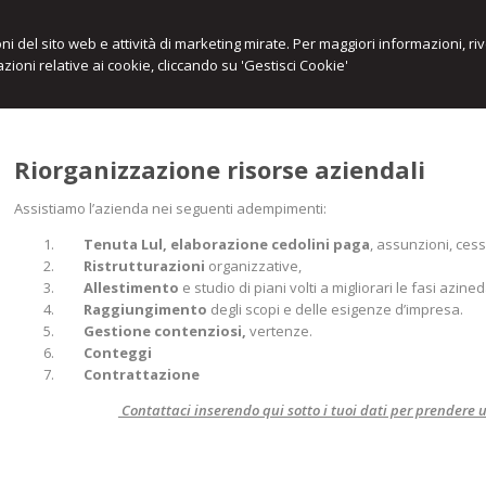
ioni del sito web e attività di marketing mirate. Per maggiori informazioni, r
zioni relative ai cookie, cliccando su 'Gestisci Cookie'
Riorganizzazione risorse aziendali
Assistiamo l’azienda nei seguenti adempimenti:
Tenuta Lul, elaborazione cedolini paga
, assunzioni, cess
Ristrutturazioni
organizzative,
Allestimento
e studio di piani volti a migliorari le fasi azined
Raggiungimento
degli scopi e delle esigenze d’impresa.
Gestione contenziosi,
vertenze.
Conteggi
Contrattazione
Contattaci inserendo qui sotto i tuoi dati per prendere