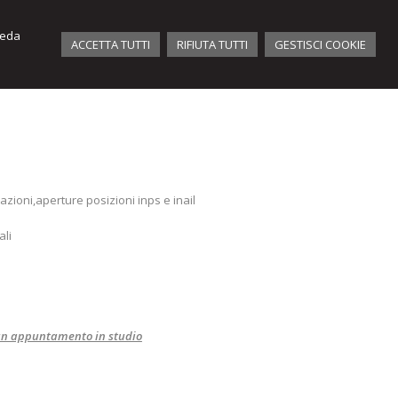
iveda
ACCETTA TUTTI
RIFIUTA TUTTI
GESTISCI COOKIE
azioni,aperture posizioni inps e inail
ali
 un appuntamento in studio