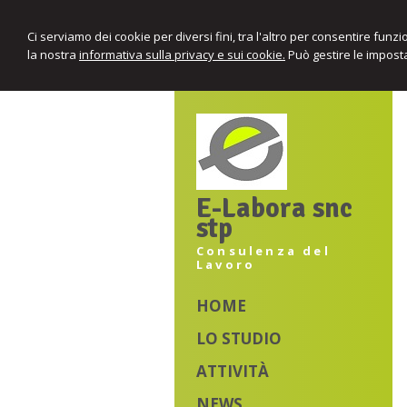
Ci serviamo dei cookie per diversi fini, tra l'altro per consentire funz
la nostra
informativa sulla privacy e sui cookie.
Può gestire le imposta
E-Labora snc
stp
Consulenza del
Lavoro
HOME
LO STUDIO
ATTIVITÀ
NEWS